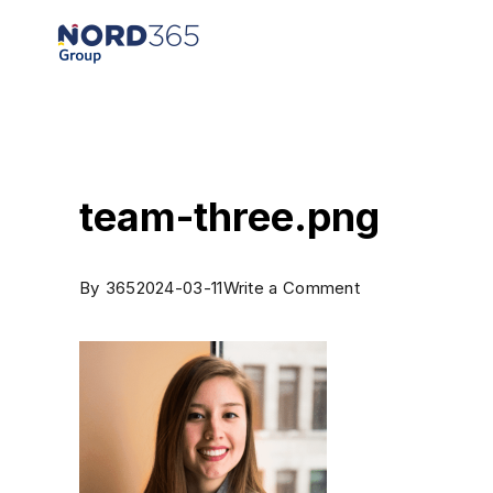
team-three.png
By
365
2024-03-11
Write a Comment