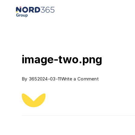
image-two.png
By
365
2024-03-11
Write a Comment