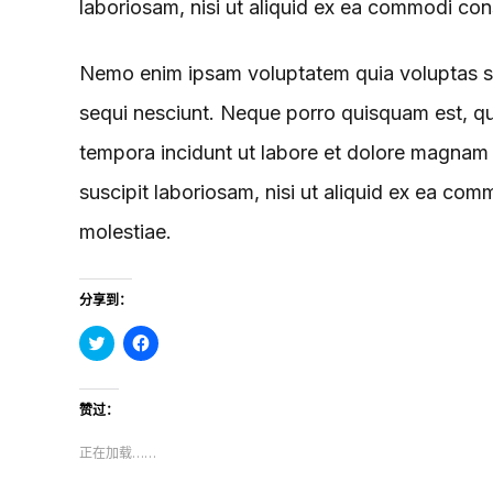
laboriosam, nisi ut aliquid ex ea commodi con
Nemo enim ipsam voluptatem quia voluptas sit
sequi nesciunt. Neque porro quisquam est, qu
tempora incidunt ut labore et dolore magnam
suscipit laboriosam, nisi ut aliquid ex ea com
molestiae.
分享到：
点
点
击
击
分
分
享
享
到
到
赞过：
T
F
w
a
i
c
正在加载……
t
e
t
b
e
o