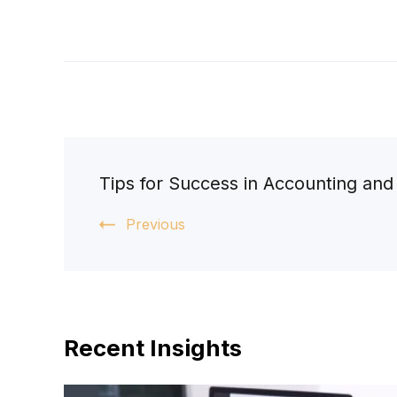
r
o
（
k
在
（
新
在
窗
新
口
窗
中
口
打
中
开
打
）
开
）
Tips for Success in Accounting and
Previous
Recent Insights