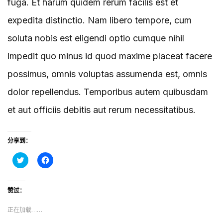
fuga. Et harum quidem rerum facilis est et
expedita distinctio. Nam libero tempore, cum
soluta nobis est eligendi optio cumque nihil
impedit quo minus id quod maxime placeat facere
possimus, omnis voluptas assumenda est, omnis
dolor repellendus. Temporibus autem quibusdam
et aut officiis debitis aut rerum necessitatibus.
分享到：
点
点
击
击
分
分
享
享
到
到
赞过：
T
F
w
a
i
c
正在加载……
t
e
t
b