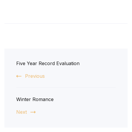
e
o
r
o
（
k
在
（
新
在
窗
新
口
窗
中
口
打
中
开
打
）
开
）
Five Year Record Evaluation
Previous
Winter Romance
Next